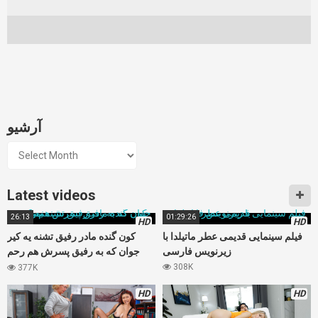
آرشیو
آرشیو
Latest videos
26:13
01:29:26
HD
HD
فیلم سینمایی قدیمی عطر ماتیلدا با
کون گنده مادر رفیق تشنه یه کیر
زیرنویس فارسی
جوان که به رفیق پسرش هم رحم
نمیکنه
308K
377K
HD
HD