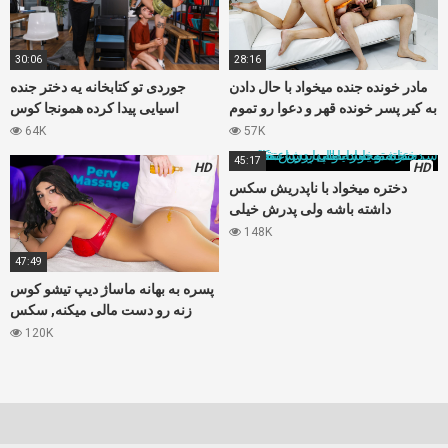
30:06
28:16
مادر خونده جنده میخواد با حال دادن
جوردی تو کتابخانه یه دختر جنده
به کیر پسر خونده قهر و دعوا رو تموم
اسیایی پیدا کرده همونجا کوس
کنه
خیسش رو پاره میکنه
64K
57K
45:17
HD
HD
دختره میخواد با ناپدریش سکس
داشته باشه ولی پدرش خیلی
سرسخته و به رابطه با زن اعتقادی
148K
نداره
47:49
پسره به بهانه ماساژ دیپ تیشو کوس
زنه رو دست مالی میکنه, سکس
عالی همراه با ماساژور
120K