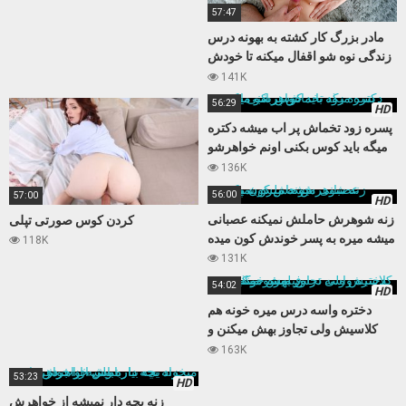
57:47
مادر بزرگ کار کشته به بهونه درس
زندگی نوه شو اقفال میکنه تا خودش
بعد مدتها حالی کنه
141K
56:29
HD
پسره زود تخماش پر اب میشه دکتره
میگه باید کوس بکنی اونم خواهرشو
میکنه
136K
56:00
57:00
HD
زنه شوهرش حاملش نمیکنه عصبانی
کردن کوس صورتی تپلی
میشه میره به پسر خوندش کون میده
118K
131K
54:02
HD
دختره واسه درس میره خونه هم
کلاسیش ولی تجاوز بهش میکنن و
فیلمشو میگیرن
163K
53:23
HD
زنه بچه دار نمیشه از خواهرش