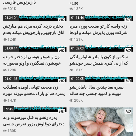
پورن
با زیرنویس فارسی
301K
132K
01:24:04
01:11:46
HD
HD
زنه واسه کار تو صنعت پورن میره
دختره دزدی کرده مرده هم میارتش
شرکت پورن پذیرش میکنه و اونجا
اتاق بازجویی, بازجوییش میکنه بعدم
حسابی میکننش
مجبورش میکنه کوس بده
124K
121K
01:08:14
01:02:03
HD
HD
سکس از کون با مادر شلوار پلنگی
زن و شوهر هوسی از دختر خونده
که از بی کیری همش پسر خوندشو
خودشون نمیگذرن و اونو مجبور یه
اغوا میکنه
سکس سه نفره میکنن
129K
161K
01:01:15
01:00:05
HD
HD
پسره بعد چندین سال نامادریشو
زن محجبه تنهایی اومده تعطیلات
میبینه و کمبود جنسی چند ساله
پسره هم تو پارک مخشو میزنه میبره
نامادریو با کیرش تامین میکنه
خونه و کوس تپلش رو میکنه
147K
206K
59:35
HD
HD
پدره زنشو به قتل میرسونه و به
دخترای دوقلوش بزور تعرض جنسی
میکنه تابوی داستانی عالی
130K