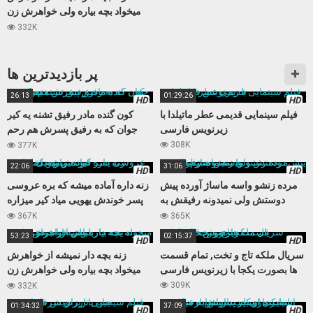
میخواد بچه بیاره ولی خواهرش زن
باباش از آب در میاد
332K
پر بازدید‌ترین ها
26:13
01:29:26
HD
HD
فیلم سینمایی قدیمی عطر ماتیلدا با
کون گنده مادر رفیق تشنه یه کیر
زیرنویس فارسی
جوان که به رفیق پسرش هم رحم
نمیکنه
308K
377K
22:06
31:06
HD
HD
مرده زنشو واسه ماساژ آورده پیش
زنه داره آماده میشه که بره عروسی
دوستش ولی نمیدونه رفیقش به
پسر خوندش یهویی میاد کیر میزاره
زنش چشم داره
داخلش
367K
365K
53:23
02:15:37
HD
HD
سریال ملکه تاج و تخت, تمام قسمت
زنه بچه دار نمیشه از خواهرش
ها بصورت یکجا با زیرنویس فارسی
میخواد بچه بیاره ولی خواهرش زن
باباش از آب در میاد
309K
332K
01:34:32
37:09
HD
HD