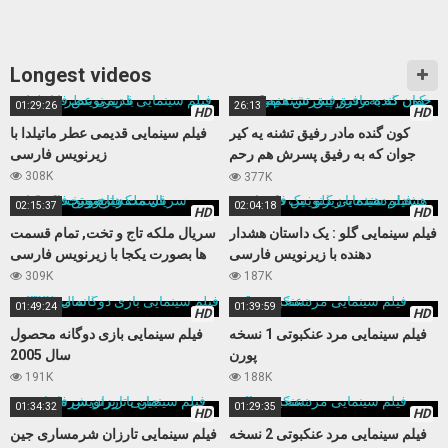
Longest videos
01:29:26
26:13
HD
HD
کون گنده مادر رفیق تشنه یه کیر
فیلم سینمایی قدیمی عطر ماتیلدا با
جوان که به رفیق پسرش هم رحم
زیرنویس فارسی
نمیکنه
308K
377K
02:15:37
02:04:18
HD
HD
فیلم سینمایی گلو : یک داستان هشدار
سریال ملکه تاج و تخت, تمام قسمت
دهنده با زیرنویس فارسی
ها بصورت یکجا با زیرنویس فارسی
309K
187K
01:49:24
01:39:59
HD
HD
فیلم سینمایی مرد عنکبوتی 1 نسخه
فیلم سینمایی بازی دوگانه محصول
پورن
سال 2005
191K
188K
01:34:32
01:29:35
HD
HD
فیلم سینمایی مرد عنکبوتی 2 نسخه
فیلم سینمایی تارزان شرمساری جین