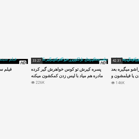
33:27
42:31
HD
HD
اشو میگیره بعد
پسره کیرش تو کوس خواهرش گیر کرده
فیلم سی
 یا فیلمشون و
مادره هم میاد با لیس زدن کمکشون میکنه
پخش میکنه
226K
146K