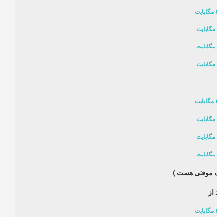
ینک موقتی هست )