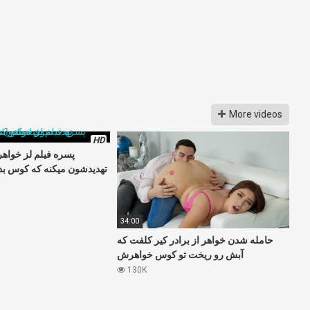
More videos
HD
پسره فیلم لز خواهر
تهدیدشون میکنه که کوس بدن
34:00
حامله شدن خواهر از برادر کیر کلفت که
آبش رو ریخت تو کوس خواهرش
130K