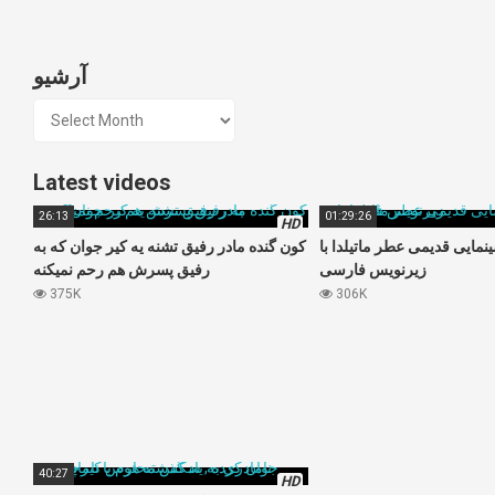
آرشیو
آرشیو
Latest videos
26:13
01:29:26
HD
نمایی قدیمی عطر ماتیلدا با
کون گنده مادر رفیق تشنه یه کیر جوان که به
زیرنویس فارسی
رفیق پسرش هم رحم نمیکنه
375K
306K
40:27
HD