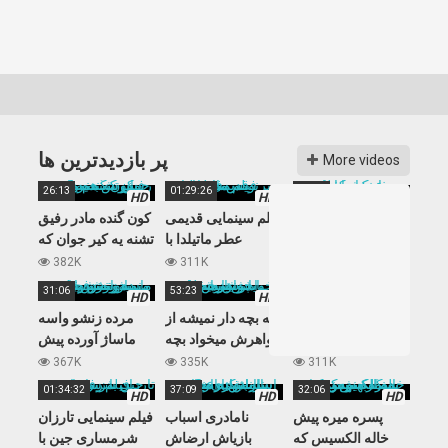
پر بازدید‌ترین ها
More videos
26:13
01:29:26
22:06
HD
HD
HD
زنه داره آماده میشه
فیلم سینمایی قدیمی
کون گنده مادر رفیق
که بره عروسی پسر
عطر ماتیلدا با
تشنه یه کیر جوان که
خوندش یهویی میاد
زیرنویس فارسی
به رفیق پسرش هم
382K
311K
369K
کیر میزاره داخلش
رحم نمیکنه
31:06
53:23
02:15:37
HD
HD
HD
سریال ملکه تاج و
زنه بچه دار نمیشه از
مرده زنشو واسه
تخت, تمام قسمت ها
خواهرش میخواد بچه
ماساژ آورده پیش
بصورت یکجا با
بیاره ولی خواهرش
دوستش ولی
367K
335K
311K
زیرنویس فارسی
زن باباش از آب در
نمیدونه رفیقش به
01:34:32
37:09
32:06
HD
HD
HD
میاد
زنش چشم داره
پسره میره پیش
نامادری اسباب
فیلم سینمایی تارزان
خاله الکسیس که
بازیاش ارضاش
شرمساری جین با