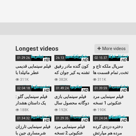
Longest videos
More videos
01:29:26
26:13
02:15:37
HD
HD
HD
سریال ملکه تاج و
کون گنده مادر رفیق
فیلم سینمایی قدیمی
تخت, تمام قسمت ها
تشنه یه کیر جوان که
عطر ماتیلدا با
بصورت یکجا با
به رفیق پسرش هم
زیرنویس فارسی
311K
382K
311K
زیرنویس فارسی
رحم نمیکنه
02:04:18
01:49:24
01:39:59
HD
HD
HD
فیلم سینمایی مرد
فیلم سینمایی بازی
فیلم سینمایی گلو :
عنکبوتی 1 نسخه
دوگانه محصول سال
یک داستان هشدار
پورن
2005
دهنده با زیرنویس
188K
192K
190K
فارسی
01:34:32
01:29:35
01:24:04
HD
HD
HD
دختره دزدی کرده
فیلم سینمایی مرد
فیلم سینمایی تارزان
مرده هم میارتش
عنکبوتی 2 نسخه
شرمساری جین با