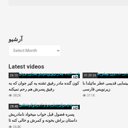
آرشیو
آرشیو
Latest videos
26:13
01:29:26
HD
نمایی قدیمی عطر ماتیلدا با
کون گنده مادر رفیق تشنه یه کیر جوان که به
زیرنویس فارسی
رفیق پسرش هم رحم نمیکنه
382K
311K
28:48
HD
پسره فضول قبل خواب میخواد نامادریش
داستان براش بخونه و کمرش و خالی کنه تا
راحت بخوابه
264K