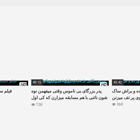
49:15
43:42
HD
HD
رده و براش ساک
پدر بزرگای بی ناموس وقتی میفهمن نوه
فیلم سی
ی پر تف میزنن
شون ناتنی با هم مسابقه میزارن که کی اول
دختره رو میکنه
36K
72K