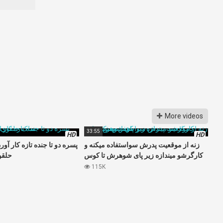
More videos
33:55
HD
HD
زنه از موقعیت پدرش سواستفاده میکنه و
پسره دو تا جنده تازه کار آو
کارگرشو میندازه زیر پای شوهرش تا کوس
حلقو
بهش بده
115K