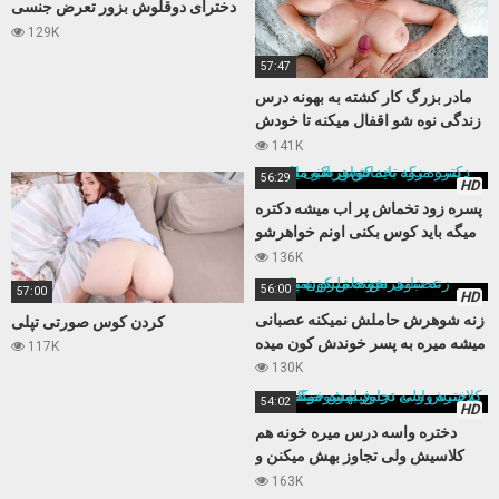
دخترای دوقلوش بزور تعرض جنسی
میکنه تابوی داستانی عالی
129K
57:47
مادر بزرگ کار کشته به بهونه درس
زندگی نوه شو اقفال میکنه تا خودش
بعد مدتها حالی کنه
141K
56:29
HD
پسره زود تخماش پر اب میشه دکتره
میگه باید کوس بکنی اونم خواهرشو
میکنه
136K
56:00
57:00
HD
زنه شوهرش حاملش نمیکنه عصبانی
کردن کوس صورتی تپلی
میشه میره به پسر خوندش کون میده
117K
130K
54:02
HD
دختره واسه درس میره خونه هم
کلاسیش ولی تجاوز بهش میکنن و
فیلمشو میگیرن
163K