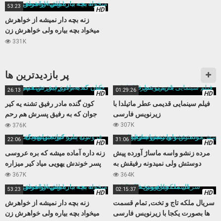
53:23
HD
زنه بچه دار نمیشه از خواهرش
میخواد بچه بیاره ولی خواهرش زن
باباش از آب در میاد
331K
پر بازدید‌ترین ها
26:13
01:29:26
HD
HD
فیلم سینمایی قدیمی عطر ماتیلدا با
کون گنده مادر رفیق تشنه یه کیر
زیرنویس فارسی
جوان که به رفیق پسرش هم رحم
نمیکنه
307K
376K
22:06
31:06
HD
HD
مرده زنشو واسه ماساژ آورده پیش
زنه داره آماده میشه که بره عروسی
دوستش ولی نمیدونه رفیقش به
پسر خوندش یهویی میاد کیر میزاره
زنش چشم داره
داخلش
367K
364K
53:23
02:15:37
HD
HD
سریال ملکه تاج و تخت, تمام قسمت
زنه بچه دار نمیشه از خواهرش
ها بصورت یکجا با زیرنویس فارسی
میخواد بچه بیاره ولی خواهرش زن