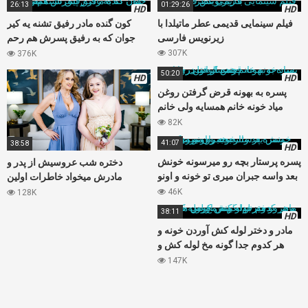
26:13
01:29:26
HD
HD
فیلم سینمایی قدیمی عطر ماتیلدا با
کون گنده مادر رفیق تشنه یه کیر
زیرنویس فارسی
جوان که به رفیق پسرش هم رحم
نمیکنه
307K
376K
50:20
HD
HD
پسره به بهونه قرض گرفتن روغن
میاد خونه خانم همسایه ولی خانم
جنده از آب در میاد
82K
41:07
38:58
HD
پسره پرستار بچه رو میرسونه خونش
دختره شب عروسیش از پدر و
بعد واسه جبران میری تو خونه و اونو
مادرش میخواد خاطرات اولین
میکنه
سکسشون تعریف کنن,فانتزی
46K
128K
سکس سه نفره
38:11
HD
مادر و دختر لوله کش آوردن خونه و
هر کدوم جدا گونه مخ لوله کش و
میزنن و بهش کوس میدن
147K