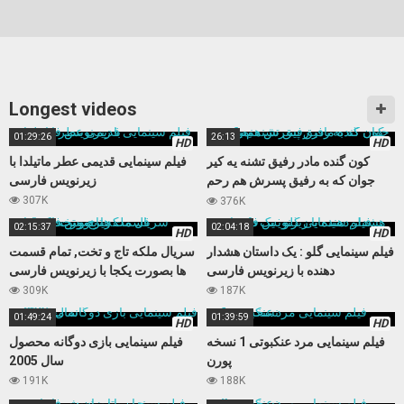
Longest videos
01:29:26
26:13
HD
HD
کون گنده مادر رفیق تشنه یه کیر
فیلم سینمایی قدیمی عطر ماتیلدا با
جوان که به رفیق پسرش هم رحم
زیرنویس فارسی
نمیکنه
307K
376K
02:15:37
02:04:18
HD
HD
فیلم سینمایی گلو : یک داستان هشدار
سریال ملکه تاج و تخت, تمام قسمت
دهنده با زیرنویس فارسی
ها بصورت یکجا با زیرنویس فارسی
309K
187K
01:49:24
01:39:59
HD
HD
فیلم سینمایی مرد عنکبوتی 1 نسخه
فیلم سینمایی بازی دوگانه محصول
پورن
سال 2005
191K
188K