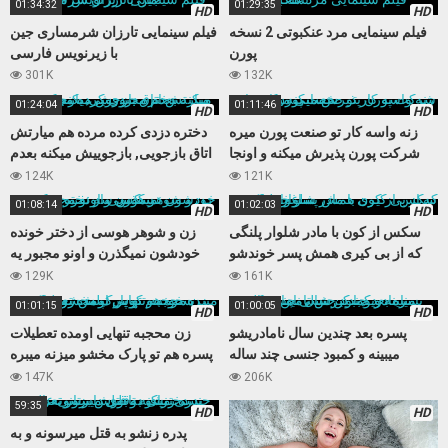
01:34:32
01:29:35
HD
HD
فیلم سینمایی مرد عنکبوتی 2 نسخه
فیلم سینمایی تارزان شرمساری جین
پورن
با زیرنویس فارسی
301K
132K
01:24:04
01:11:46
HD
HD
زنه واسه کار تو صنعت پورن میره
دختره دزدی کرده مرده هم میارتش
شرکت پورن پذیرش میکنه و اونجا
اتاق بازجویی, بازجوییش میکنه بعدم
حسابی میکننش
مجبورش میکنه کوس بده
124K
121K
01:08:14
01:02:03
HD
HD
سکس از کون با مادر شلوار پلنگی
زن و شوهر هوسی از دختر خونده
که از بی کیری همش پسر خوندشو
خودشون نمیگذرن و اونو مجبور یه
اغوا میکنه
سکس سه نفره میکنن
129K
161K
01:01:15
01:00:05
HD
HD
پسره بعد چندین سال نامادریشو
زن محجبه تنهایی اومده تعطیلات
میبینه و کمبود جنسی چند ساله
پسره هم تو پارک مخشو میزنه میبره
نامادریو با کیرش تامین میکنه
خونه و کوس تپلش رو میکنه
147K
206K
59:35
HD
HD
پدره زنشو به قتل میرسونه و به