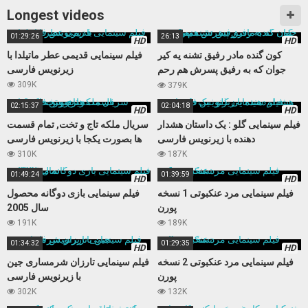
Longest videos
01:29:26
26:13
HD
HD
کون گنده مادر رفیق تشنه یه کیر
فیلم سینمایی قدیمی عطر ماتیلدا با
جوان که به رفیق پسرش هم رحم
زیرنویس فارسی
نمیکنه
309K
379K
02:15:37
02:04:18
HD
HD
فیلم سینمایی گلو : یک داستان هشدار
سریال ملکه تاج و تخت, تمام قسمت
دهنده با زیرنویس فارسی
ها بصورت یکجا با زیرنویس فارسی
310K
187K
01:49:24
01:39:59
HD
HD
فیلم سینمایی مرد عنکبوتی 1 نسخه
فیلم سینمایی بازی دوگانه محصول
پورن
سال 2005
191K
189K
01:34:32
01:29:35
HD
HD
فیلم سینمایی مرد عنکبوتی 2 نسخه
فیلم سینمایی تارزان شرمساری جین
پورن
با زیرنویس فارسی
302K
132K