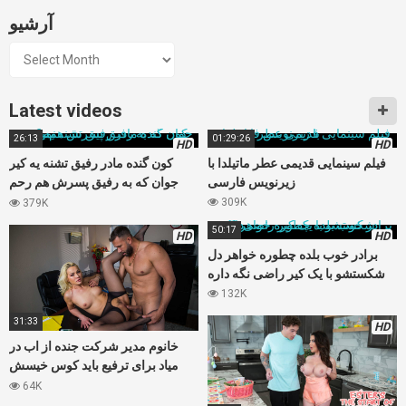
آرشیو
آرشیو
Latest videos
26:13
01:29:26
HD
HD
فیلم سینمایی قدیمی عطر ماتیلدا با
کون گنده مادر رفیق تشنه یه کیر
زیرنویس فارسی
جوان که به رفیق پسرش هم رحم
نمیکنه
309K
379K
50:17
HD
HD
برادر خوب بلده چطوره خواهر دل
شکستشو با یک کیر راضی نگه داره
132K
31:33
HD
خانوم مدیر شرکت جنده از اب در
میاد برای ترفیع باید کوس خیسش
خوب بکنم
64K