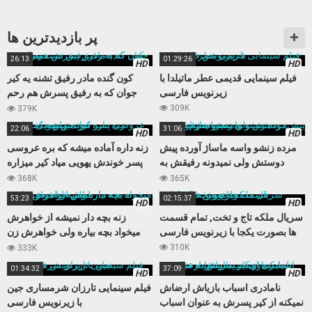
پر بازدید‌ترین ها
26:13
01:29:26
HD
HD
فیلم سینمایی قدیمی عطر ماتیلدا با
کون گنده مادر رفیق تشنه یه کیر
زیرنویس فارسی
جوان که به رفیق پسرش هم رحم
نمیکنه
309K
379K
22:06
31:06
HD
HD
مرده زنشو واسه ماساژ آورده پیش
زنه داره آماده میشه که بره عروسی
دوستش ولی نمیدونه رفیقش به
پسر خوندش یهویی میاد کیر میزاره
زنش چشم داره
داخلش
368K
365K
53:23
02:15:37
HD
HD
سریال ملکه تاج و تخت, تمام قسمت
زنه بچه دار نمیشه از خواهرش
ها بصورت یکجا با زیرنویس فارسی
میخواد بچه بیاره ولی خواهرش زن
باباش از آب در میاد
310K
333K
01:34:32
37:09
HD
HD
نامادری اسباب بازیاش ارضاش
فیلم سینمایی تارزان شرمساری جین
نمیکنه از کیر پسرش به عنوان اسباب
با زیرنویس فارسی