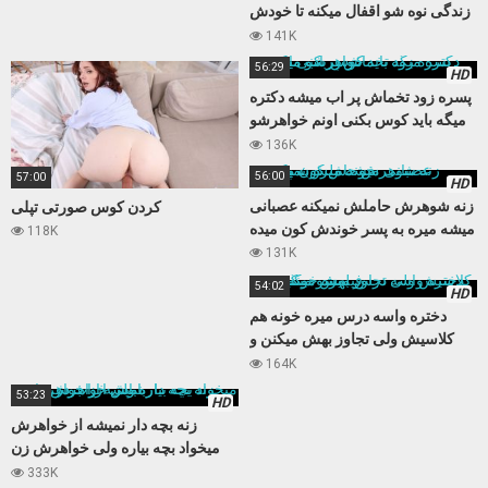
زندگی نوه شو اقفال میکنه تا خودش
بعد مدتها حالی کنه
141K
56:29
HD
پسره زود تخماش پر اب میشه دکتره
میگه باید کوس بکنی اونم خواهرشو
میکنه
136K
56:00
57:00
HD
زنه شوهرش حاملش نمیکنه عصبانی
کردن کوس صورتی تپلی
میشه میره به پسر خوندش کون میده
118K
131K
54:02
HD
دختره واسه درس میره خونه هم
کلاسیش ولی تجاوز بهش میکنن و
فیلمشو میگیرن
164K
53:23
HD
زنه بچه دار نمیشه از خواهرش
میخواد بچه بیاره ولی خواهرش زن
باباش از آب در میاد
333K