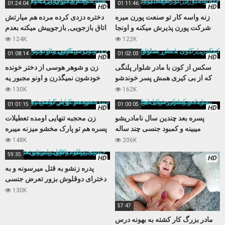
01:24:04
01:11:46
HD
HD
زنه واسه کار تو صنعت پورن میره
دختره دزدی کرده مرده هم میارتش
شرکت پورن پذیرش میکنه و اونجا
اتاق بازجویی, بازجوییش میکنه بعدم
حسابی میکننش
مجبورش میکنه کوس بده
124K
122K
01:08:14
01:02:03
HD
HD
سکس از کون با مادر شلوار پلنگی
زن و شوهر هوسی از دختر خونده
که از بی کیری همش پسر خوندشو
خودشون نمیگذرن و اونو مجبور یه
اغوا میکنه
سکس سه نفره میکنن
130K
162K
01:01:15
01:00:05
HD
HD
پسره بعد چندین سال نامادریشو
زن محجبه تنهایی اومده تعطیلات
میبینه و کمبود جنسی چند ساله
پسره هم تو پارک مخشو میزنه میبره
نامادریو با کیرش تامین میکنه
خونه و کوس تپلش رو میکنه
148K
206K
59:35
HD
HD
پدره زنشو به قتل میرسونه و به
دخترای دوقلوش بزور تعرض جنسی
میکنه تابوی داستانی عالی
130K
57:47
مادر بزرگ کار کشته به بهونه درس