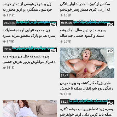
سکس از کون با مادر شلوار پلنگی
زن و شوهر هوسی از دختر خونده
که از بی کیری همش پسر خوندشو
خودشون نمیگذرن و اونو مجبور یه
اغوا میکنه
سکس سه نفره میکنن
131K
162K
01:01:15
01:00:05
HD
HD
پسره بعد چندین سال نامادریشو
زن محجبه تنهایی اومده تعطیلات
میبینه و کمبود جنسی چند ساله
پسره هم تو پارک مخشو میزنه میبره
نامادریو با کیرش تامین میکنه
خونه و کوس تپلش رو میکنه
148K
207K
59:35
HD
HD
پدره زنشو به قتل میرسونه و به
دخترای دوقلوش بزور تعرض جنسی
میکنه تابوی داستانی عالی
131K
57:47
مادر بزرگ کار کشته به بهونه درس
زندگی نوه شو اقفال میکنه تا خودش
بعد مدتها حالی کنه
142K
56:29
HD
پسره زود تخماش پر اب میشه دکتره
میگه باید کوس بکنی اونم خواهرشو