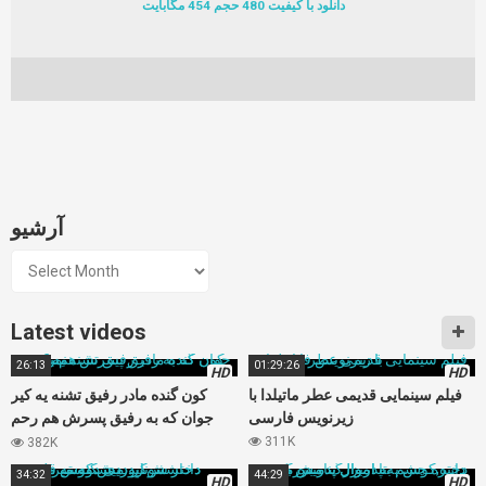
دانلود با کیفیت 480 حجم 454 مگابایت
آرشیو
آرشیو
Latest videos
26:13
01:29:26
HD
HD
فیلم سینمایی قدیمی عطر ماتیلدا با
کون گنده مادر رفیق تشنه یه کیر
زیرنویس فارسی
جوان که به رفیق پسرش هم رحم
نمیکنه
311K
382K
34:32
44:29
HD
HD