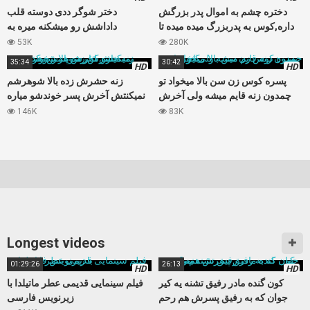
دختره چشم به اموال پدر بزرگش
دختر شوگر ددی دوسته قلب
داره,کوس به پدربزرگ میده میده تا
داداشش رو میشکنه میره به
اموال بنامش بزنه
ناپدریش کوس میده
53K
280K
35:34
30:42
HD
HD
پسره کوس زن سن بالا میخواد تو
زنه حشرش زده بالا شوهرشم
چمدون زنه قایم میشه ولی آخرش
نمیکنتش آخرش پسر خوندشو میاره
گیر میاد
کنار شوهرش بکنتش
146K
83K
Longest videos
01:29:26
26:13
HD
HD
کون گنده مادر رفیق تشنه یه کیر
فیلم سینمایی قدیمی عطر ماتیلدا با
جوان که به رفیق پسرش هم رحم
زیرنویس فارسی