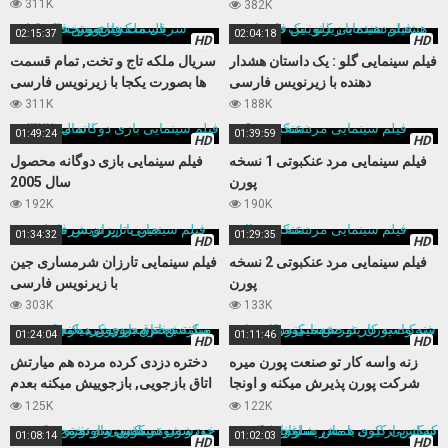
نمیکنه
311K
382K
02:15:37
02:04:18
HD
HD
فیلم سینمایی گلو : یک داستان هشدار
سریال ملکه تاج و تخت, تمام قسمت
دهنده با زیرنویس فارسی
ها بصورت یکجا با زیرنویس فارسی
311K
188K
01:49:24
01:39:59
HD
HD
فیلم سینمایی مرد عنکبوتی 1 نسخه
فیلم سینمایی بازی دوگانه محصول
پورن
سال 2005
192K
190K
01:34:32
01:29:35
HD
HD
فیلم سینمایی مرد عنکبوتی 2 نسخه
فیلم سینمایی تارزان شرمساری جین
پورن
با زیرنویس فارسی
303K
133K
01:24:04
01:11:46
HD
HD
زنه واسه کار تو صنعت پورن میره
دختره دزدی کرده مرده هم میارتش
شرکت پورن پذیرش میکنه و اونجا
اتاق بازجویی, بازجوییش میکنه بعدم
حسابی میکننش
مجبورش میکنه کوس بده
125K
122K
01:08:14
01:02:03
HD
HD