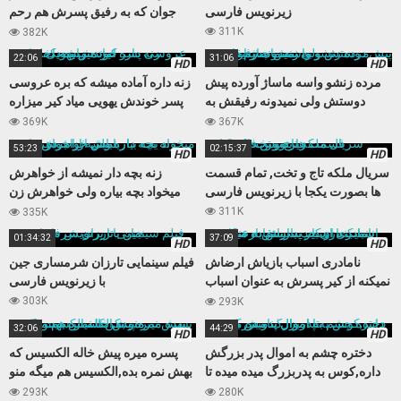
زیرنویس فارسی
جوان که به رفیق پسرش هم رحم
نمیکنه
311K
382K
22:06
31:06
HD
HD
مرده زنشو واسه ماساژ آورده پیش
زنه داره آماده میشه که بره عروسی
دوستش ولی نمیدونه رفیقش به
پسر خوندش یهویی میاد کیر میزاره
زنش چشم داره
داخلش
369K
367K
53:23
02:15:37
HD
HD
سریال ملکه تاج و تخت, تمام قسمت
زنه بچه دار نمیشه از خواهرش
ها بصورت یکجا با زیرنویس فارسی
میخواد بچه بیاره ولی خواهرش زن
باباش از آب در میاد
311K
335K
01:34:32
37:09
HD
HD
نامادری اسباب بازیاش ارضاش
فیلم سینمایی تارزان شرمساری جین
نمیکنه از کیر پسرش به عنوان اسباب
با زیرنویس فارسی
بازی جدید استفاده میکنه
303K
293K
32:06
44:29
HD
HD
دختره چشم به اموال پدر بزرگش
پسره میره پیش خاله الکسیس که
داره,کوس به پدربزرگ میده میده تا
بهش نمره بده,الکسیس هم میگه منو
اموال بنامش بزنه
بکن تا نمره بهت بدم
293K
280K