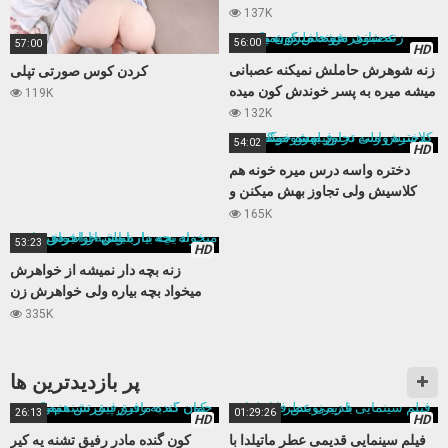
میکنه
137K
56:00
57:00
HD
زنه شوهرش حاملش نمیکنه عصبانی
کردن کوس صورتی تپلی
میشه میره به پسر خوندش کون میده
119K
132K
54:02
HD
دختره واسه درس میره خونه هم
کلاسیش ولی تجاوز بهش میکنن و
فیلمشو میگیرن
165K
53:23
HD
زنه بچه دار نمیشه از خواهرش
میخواد بچه بیاره ولی خواهرش زن
باباش از آب در میاد
335K
پر بازدید‌ترین ها
26:13
01:29:26
HD
HD
فیلم سینمایی قدیمی عطر ماتیلدا با
کون گنده مادر رفیق تشنه یه کیر