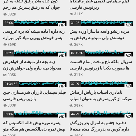
فیلم سینمایی قدیمی عطر ماتیلدا با
کون گنده مادر رفیق تشنه یه کیر
زیرنویس فارسی
جوان که به رفیق پسرش هم رحم
نمیکنه
311K
382K
22:06
31:06
HD
HD
مرده زنشو واسه ماساژ آورده پیش
زنه داره آماده میشه که بره عروسی
دوستش ولی نمیدونه رفیقش به
پسر خوندش یهویی میاد کیر میزاره
زنش چشم داره
داخلش
369K
367K
53:23
02:15:37
HD
HD
سریال ملکه تاج و تخت, تمام قسمت
زنه بچه دار نمیشه از خواهرش
ها بصورت یکجا با زیرنویس فارسی
میخواد بچه بیاره ولی خواهرش زن
باباش از آب در میاد
311K
335K
01:34:32
37:09
HD
HD
نامادری اسباب بازیاش ارضاش
فیلم سینمایی تارزان شرمساری جین
نمیکنه از کیر پسرش به عنوان اسباب
با زیرنویس فارسی
بازی جدید استفاده میکنه
303K
293K
32:06
44:29
HD
HD
دختره چشم به اموال پدر بزرگش
پسره میره پیش خاله الکسیس که
داره,کوس به پدربزرگ میده میده تا
بهش نمره بده,الکسیس هم میگه منو
اموال بنامش بزنه
بکن تا نمره بهت بدم