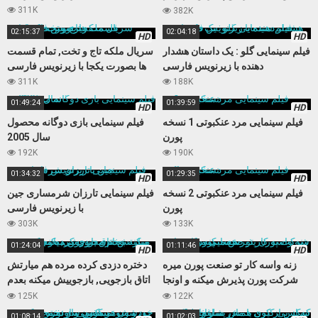
نمیکنه
311K
382K
02:15:37
02:04:18
HD
HD
فیلم سینمایی گلو : یک داستان هشدار
سریال ملکه تاج و تخت, تمام قسمت
دهنده با زیرنویس فارسی
ها بصورت یکجا با زیرنویس فارسی
311K
188K
01:49:24
01:39:59
HD
HD
فیلم سینمایی مرد عنکبوتی 1 نسخه
فیلم سینمایی بازی دوگانه محصول
پورن
سال 2005
192K
190K
01:34:32
01:29:35
HD
HD
فیلم سینمایی مرد عنکبوتی 2 نسخه
فیلم سینمایی تارزان شرمساری جین
پورن
با زیرنویس فارسی
303K
133K
01:24:04
01:11:46
HD
HD
زنه واسه کار تو صنعت پورن میره
دختره دزدی کرده مرده هم میارتش
شرکت پورن پذیرش میکنه و اونجا
اتاق بازجویی, بازجوییش میکنه بعدم
حسابی میکننش
مجبورش میکنه کوس بده
125K
122K
01:08:14
01:02:03