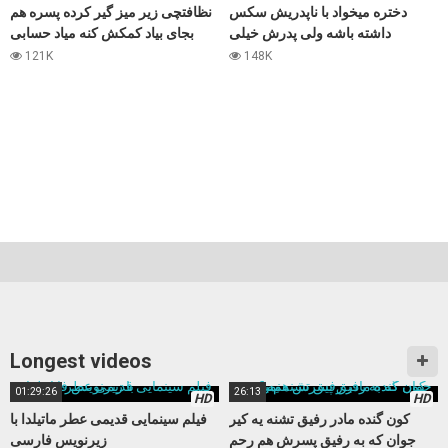
دختره میخواد با ناپدریش سکس
نظافتچی زیر میز گیر کرده پسره هم
داشته باشه ولی پدرش خیلی
بجای بیاد کمکش کنه میاد حسابی
سرسخته و به رابطه با زن اعتقادی
میکنتش
121K
148K
نداره
Longest videos
01:29:26
26:13
HD
HD
کون گنده مادر رفیق تشنه یه کیر
فیلم سینمایی قدیمی عطر ماتیلدا با
جوان که به رفیق پسرش هم رحم
زیرنویس فارسی