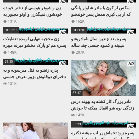
HD
HD
سکس از کون با مادر شلوار پلنگی
زن و شوهر هوسی از دختر خونده
که از بی کیری همش پسر خوندشو
خودشون نمیگذرن و اونو مجبور یه
اغوا میکنه
سکس سه نفره میکنن
131K
162K
01:01:15
01:00:05
HD
HD
پسره بعد چندین سال نامادریشو
زن محجبه تنهایی اومده تعطیلات
میبینه و کمبود جنسی چند ساله
پسره هم تو پارک مخشو میزنه میبره
نامادریو با کیرش تامین میکنه
خونه و کوس تپلش رو میکنه
148K
207K
59:35
HD
HD
پدره زنشو به قتل میرسونه و به
دخترای دوقلوش بزور تعرض جنسی
میکنه تابوی داستانی عالی
131K
57:47
مادر بزرگ کار کشته به بهونه درس
زندگی نوه شو اقفال میکنه تا خودش
بعد مدتها حالی کنه
142K
56:29
HD
پسره زود تخماش پر اب میشه دکتره