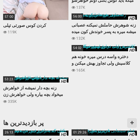
میگه باید کوس بکنی اونم خواهرشو
میکنه
137K
56:00
57:00
HD
زنه شوهرش حاملش نمیکنه عصبانی
کردن کوس صورتی تپلی
میشه میره به پسر خوندش کون میده
119K
132K
54:02
HD
دختره واسه درس میره خونه هم
کلاسیش ولی تجاوز بهش میکنن و
فیلمشو میگیرن
165K
53:23
HD
زنه بچه دار نمیشه از خواهرش
میخواد بچه بیاره ولی خواهرش زن
باباش از آب در میاد
335K
پر بازدید‌ترین ها
26:13
01:29:26
HD
HD