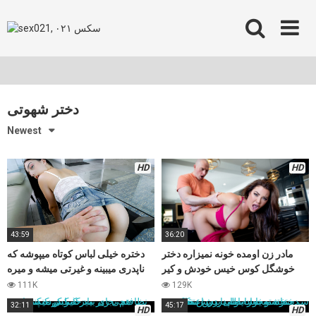
Skip
to
content
دختر شهوتی
Newest
HD
HD
43:59
36:20
مادر زن اومده خونه نمیزاره دختر
دختره خیلی لباس کوتاه میپوشه که
خوشگل کوس خیس خودش و کیر
ناپدری میبینه و غیرتی میشه و میره
شوهرش خالی کنه ،سکس زیبا
که یک درس حسابی بهش بده
111K
129K
32:11
45:17
HD
HD