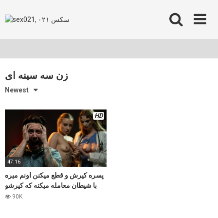
Skip
to
content
زن سه سینه ای
Newest
HD
47:16
پسره کیرش و قطع میکنن اونم میره
با شیطان معامله میکنه که کیرشو
پس بده بعد مرتب شیطان و میکنه
90K