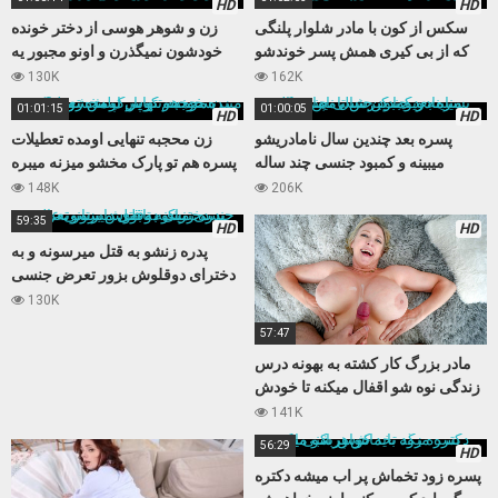
HD
HD
سکس از کون با مادر شلوار پلنگی
زن و شوهر هوسی از دختر خونده
که از بی کیری همش پسر خوندشو
خودشون نمیگذرن و اونو مجبور یه
اغوا میکنه
سکس سه نفره میکنن
130K
162K
01:01:15
01:00:05
HD
HD
پسره بعد چندین سال نامادریشو
زن محجبه تنهایی اومده تعطیلات
میبینه و کمبود جنسی چند ساله
پسره هم تو پارک مخشو میزنه میبره
نامادریو با کیرش تامین میکنه
خونه و کوس تپلش رو میکنه
148K
206K
59:35
HD
HD
پدره زنشو به قتل میرسونه و به
دخترای دوقلوش بزور تعرض جنسی
میکنه تابوی داستانی عالی
130K
57:47
مادر بزرگ کار کشته به بهونه درس
زندگی نوه شو اقفال میکنه تا خودش
بعد مدتها حالی کنه
141K
56:29
HD
پسره زود تخماش پر اب میشه دکتره