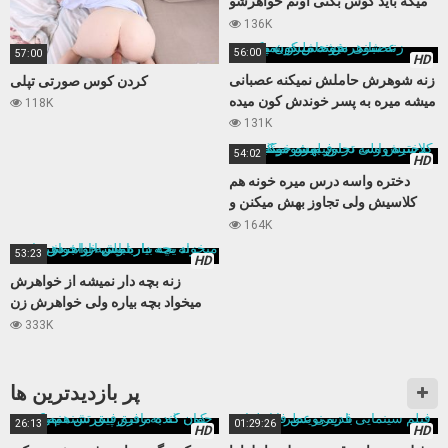
میگه باید کوس بکنی اونم خواهرشو
میکنه
136K
56:00
57:00
HD
زنه شوهرش حاملش نمیکنه عصبانی
کردن کوس صورتی تپلی
میشه میره به پسر خوندش کون میده
118K
131K
54:02
HD
دختره واسه درس میره خونه هم
کلاسیش ولی تجاوز بهش میکنن و
فیلمشو میگیرن
164K
53:23
HD
زنه بچه دار نمیشه از خواهرش
میخواد بچه بیاره ولی خواهرش زن
باباش از آب در میاد
333K
پر بازدید‌ترین ها
26:13
01:29:26
HD
HD