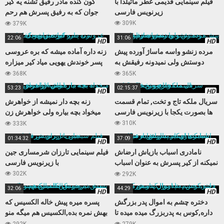
فیلم سینمایی قدیمی عطر ماتیلدا با
کون گنده مادر رفیق تشنه یه کیر
زیرنویس فارسی
جوان که به رفیق پسرش هم رحم
نمیکنه
309K
379K
22:06
31:06
HD
HD
مرده زنشو واسه ماساژ آورده پیش
زنه داره آماده میشه که بره عروسی
دوستش ولی نمیدونه رفیقش به
پسر خوندش یهویی میاد کیر میزاره
زنش چشم داره
داخلش
368K
365K
53:23
02:15:37
HD
HD
سریال ملکه تاج و تخت, تمام قسمت
زنه بچه دار نمیشه از خواهرش
ها بصورت یکجا با زیرنویس فارسی
میخواد بچه بیاره ولی خواهرش زن
باباش از آب در میاد
310K
333K
01:34:32
37:09
HD
HD
نامادری اسباب بازیاش ارضاش
فیلم سینمایی تارزان شرمساری جین
نمیکنه از کیر پسرش به عنوان اسباب
با زیرنویس فارسی
بازی جدید استفاده میکنه
302K
292K
32:06
44:29
HD
HD
دختره چشم به اموال پدر بزرگش
پسره میره پیش خاله الکسیس که
داره,کوس به پدربزرگ میده میده تا
بهش نمره بده,الکسیس هم میگه منو
اموال بنامش بزنه
بکن تا نمره بهت بدم