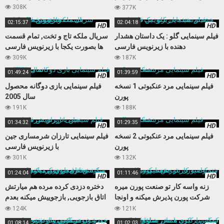
نمیکنه
308K
377K
02:15:37
02:04:18
HD
HD
فیلم سینمایی گلو : یک داستان هشدار
سریال ملکه تاج و تخت, تمام قسمت
دهنده با زیرنویس فارسی
ها بصورت یکجا با زیرنویس فارسی
309K
187K
01:49:24
01:39:59
HD
HD
فیلم سینمایی مرد عنکبوتی 1 نسخه
فیلم سینمایی بازی دوگانه محصول
پورن
سال 2005
191K
188K
01:34:32
01:29:35
HD
HD
فیلم سینمایی مرد عنکبوتی 2 نسخه
فیلم سینمایی تارزان شرمساری جین
پورن
با زیرنویس فارسی
301K
132K
01:24:04
01:11:46
HD
HD
زنه واسه کار تو صنعت پورن میره
دختره دزدی کرده مرده هم میارتش
شرکت پورن پذیرش میکنه و اونجا
اتاق بازجویی, بازجوییش میکنه بعدم
حسابی میکننش
مجبورش میکنه کوس بده
124K
121K
01:08:14
01:02:03