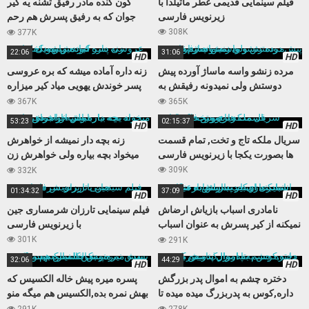
فیلم سینمایی قدیمی عطر ماتیلدا با
کون گنده مادر رفیق تشنه یه کیر
زیرنویس فارسی
جوان که به رفیق پسرش هم رحم
نمیکنه
308K
377K
22:06
31:06
HD
HD
مرده زنشو واسه ماساژ آورده پیش
زنه داره آماده میشه که بره عروسی
دوستش ولی نمیدونه رفیقش به
پسر خوندش یهویی میاد کیر میزاره
زنش چشم داره
داخلش
367K
365K
53:23
02:15:37
HD
HD
سریال ملکه تاج و تخت, تمام قسمت
زنه بچه دار نمیشه از خواهرش
ها بصورت یکجا با زیرنویس فارسی
میخواد بچه بیاره ولی خواهرش زن
باباش از آب در میاد
309K
332K
01:34:32
37:09
HD
HD
نامادری اسباب بازیاش ارضاش
فیلم سینمایی تارزان شرمساری جین
نمیکنه از کیر پسرش به عنوان اسباب
با زیرنویس فارسی
بازی جدید استفاده میکنه
301K
291K
32:06
44:29
HD
HD
دختره چشم به اموال پدر بزرگش
پسره میره پیش خاله الکسیس که
داره,کوس به پدربزرگ میده میده تا
بهش نمره بده,الکسیس هم میگه منو
اموال بنامش بزنه
بکن تا نمره بهت بدم