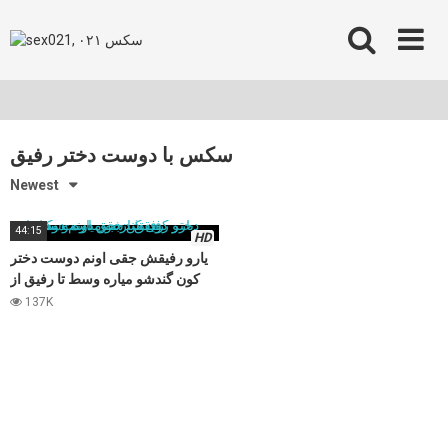
Skip
to
content
سکس با دوست دختر رفیق
Newest
44:15
HD
یارو رفیقش جقی اونم دوست دختر
کون گندشو میاره وسط تا رفیق از
جق دست بکشه
137K