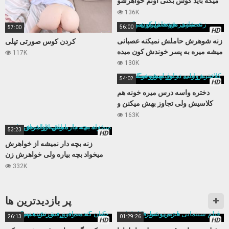
میگه باید کوس بکنی اونم خواهرشو
میکنه
136K
56:00
57:00
HD
زنه شوهرش حاملش نمیکنه عصبانی
کردن کوس صورتی تپلی
میشه میره به پسر خوندش کون میده
117K
130K
54:02
HD
دختره واسه درس میره خونه هم
کلاسیش ولی تجاوز بهش میکنن و
فیلمشو میگیرن
163K
53:23
HD
زنه بچه دار نمیشه از خواهرش
میخواد بچه بیاره ولی خواهرش زن
باباش از آب در میاد
332K
پر بازدید‌ترین ها
26:13
01:29:26
HD
HD