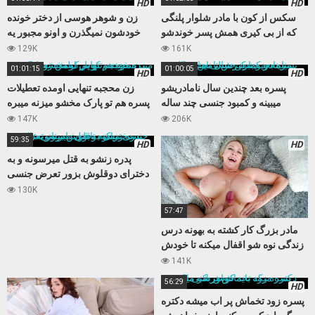
HD
HD
سکس از کون با مادر شلوار پلنگی
زن و شوهر هوسی از دختر خونده
که از بی کیری همش پسر خوندشو
خودشون نمیگذرن و اونو مجبور یه
اغوا میکنه
سکس سه نفره میکنن
129K
161K
01:01:15
01:00:05
HD
HD
پسره بعد چندین سال نامادریشو
زن محجبه تنهایی اومده تعطیلات
میبینه و کمبود جنسی چند ساله
پسره هم تو پارک مخشو میزنه میبره
نامادریو با کیرش تامین میکنه
خونه و کوس تپلش رو میکنه
147K
206K
59:35
HD
HD
پدره زنشو به قتل میرسونه و به
دخترای دوقلوش بزور تعرض جنسی
میکنه تابوی داستانی عالی
130K
57:47
مادر بزرگ کار کشته به بهونه درس
زندگی نوه شو اقفال میکنه تا خودش
بعد مدتها حالی کنه
141K
56:29
HD
پسره زود تخماش پر اب میشه دکتره