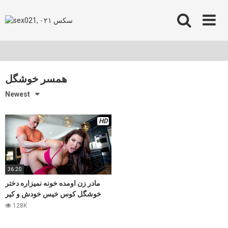
Skip
to
content
همسر خوشگل
Newest
HD
36:20
مادر زن اومده خونه نمیزاره دختر
خوشگل کوس خیس خودش و کیر
شوهرش خالی کنه ،سکس زیبا
128K