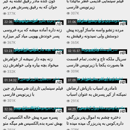
فیلم سینمایی قدیمی عطر ماتیلدا با
کون گنده مادر رفیق تشنه یه کیر
زیرنویس فارسی
جوان که به رفیق پسرش هم رحم
نمیکنه
307K
377K
22:06
31:06
HD
HD
مرده زنشو واسه ماساژ آورده پیش
زنه داره آماده میشه که بره عروسی
دوستش ولی نمیدونه رفیقش به
پسر خوندش یهویی میاد کیر میزاره
زنش چشم داره
داخلش
367K
365K
53:23
02:15:37
HD
HD
سریال ملکه تاج و تخت, تمام قسمت
زنه بچه دار نمیشه از خواهرش
ها بصورت یکجا با زیرنویس فارسی
میخواد بچه بیاره ولی خواهرش زن
باباش از آب در میاد
309K
332K
01:34:32
37:09
HD
HD
نامادری اسباب بازیاش ارضاش
فیلم سینمایی تارزان شرمساری جین
نمیکنه از کیر پسرش به عنوان اسباب
با زیرنویس فارسی
بازی جدید استفاده میکنه
301K
291K
32:06
44:29
HD
HD
دختره چشم به اموال پدر بزرگش
پسره میره پیش خاله الکسیس که
داره,کوس به پدربزرگ میده میده تا
بهش نمره بده,الکسیس هم میگه منو
اموال بنامش بزنه
بکن تا نمره بهت بدم