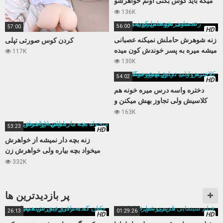
میگه باید کوس بکنی اونم خواهرشو
میکنه
136K
56:00
57:00
HD
زنه شوهرش حاملش نمیکنه عصبانی
کردن کوس صورتی تپلی
میشه میره به پسر خوندش کون میده
117K
130K
54:02
HD
دختره واسه درس میره خونه هم
کلاسیش ولی تجاوز بهش میکنن و
فیلمشو میگیرن
163K
53:23
HD
زنه بچه دار نمیشه از خواهرش
میخواد بچه بیاره ولی خواهرش زن
باباش از آب در میاد
332K
پر بازدید‌ترین ها
26:13
01:29:26
HD
HD