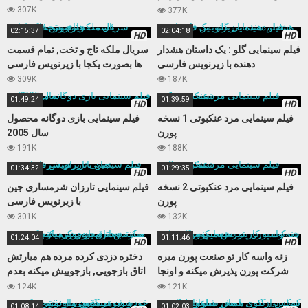
نمیکنه
307K
377K
02:15:37
02:04:18
HD
HD
فیلم سینمایی گلو : یک داستان هشدار
سریال ملکه تاج و تخت, تمام قسمت
دهنده با زیرنویس فارسی
ها بصورت یکجا با زیرنویس فارسی
309K
187K
01:49:24
01:39:59
HD
HD
فیلم سینمایی مرد عنکبوتی 1 نسخه
فیلم سینمایی بازی دوگانه محصول
پورن
سال 2005
191K
188K
01:34:32
01:29:35
HD
HD
فیلم سینمایی مرد عنکبوتی 2 نسخه
فیلم سینمایی تارزان شرمساری جین
پورن
با زیرنویس فارسی
301K
132K
01:24:04
01:11:46
HD
HD
زنه واسه کار تو صنعت پورن میره
دختره دزدی کرده مرده هم میارتش
شرکت پورن پذیرش میکنه و اونجا
اتاق بازجویی, بازجوییش میکنه بعدم
حسابی میکننش
مجبورش میکنه کوس بده
124K
121K
01:08:14
01:02:03