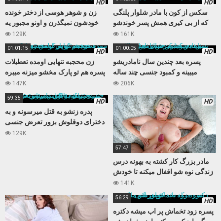
HD
HD
سکس از کون با مادر شلوار پلنگی
زن و شوهر هوسی از دختر خونده
که از بی کیری همش پسر خوندشو
خودشون نمیگذرن و اونو مجبور یه
اغوا میکنه
سکس سه نفره میکنن
129K
161K
01:01:15
01:00:05
HD
HD
پسره بعد چندین سال نامادریشو
زن محجبه تنهایی اومده تعطیلات
میبینه و کمبود جنسی چند ساله
پسره هم تو پارک مخشو میزنه میبره
نامادریو با کیرش تامین میکنه
خونه و کوس تپلش رو میکنه
147K
206K
59:35
HD
HD
پدره زنشو به قتل میرسونه و به
دخترای دوقلوش بزور تعرض جنسی
میکنه تابوی داستانی عالی
129K
57:47
مادر بزرگ کار کشته به بهونه درس
زندگی نوه شو اقفال میکنه تا خودش
بعد مدتها حالی کنه
141K
56:29
HD
پسره زود تخماش پر اب میشه دکتره