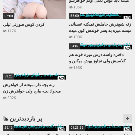
میگه باید کوس بکنی اونم خواهرشو
میکنه
136K
56:00
57:00
HD
زنه شوهرش حاملش نمیکنه عصبانی
کردن کوس صورتی تپلی
میشه میره به پسر خوندش کون میده
117K
130K
54:02
HD
دختره واسه درس میره خونه هم
کلاسیش ولی تجاوز بهش میکنن و
فیلمشو میگیرن
163K
53:23
HD
زنه بچه دار نمیشه از خواهرش
میخواد بچه بیاره ولی خواهرش زن
باباش از آب در میاد
332K
پر بازدید‌ترین ها
26:13
01:29:26
HD
HD