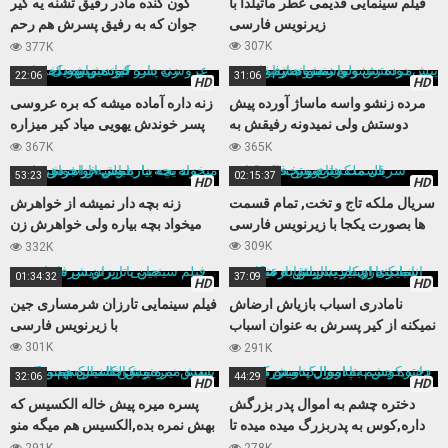
فیلم سینمایی قدیمی عطر ماتیلدا با
کون گنده مادر رفیق تشنه یه کیر
زیرنویس فارسی
جوان که به رفیق پسرش هم رحم
نمیکنه
307K
377K
22:06
31:06
HD
HD
مرده زنشو واسه ماساژ آورده پیش
زنه داره آماده میشه که بره عروسی
دوستش ولی نمیدونه رفیقش به
پسر خوندش یهویی میاد کیر میزاره
زنش چشم داره
داخلش
367K
365K
53:23
02:15:37
HD
HD
سریال ملکه تاج و تخت, تمام قسمت
زنه بچه دار نمیشه از خواهرش
ها بصورت یکجا با زیرنویس فارسی
میخواد بچه بیاره ولی خواهرش زن
باباش از آب در میاد
309K
332K
01:34:32
37:09
HD
HD
نامادری اسباب بازیاش ارضاش
فیلم سینمایی تارزان شرمساری جین
نمیکنه از کیر پسرش به عنوان اسباب
با زیرنویس فارسی
بازی جدید استفاده میکنه
301K
291K
32:06
44:29
HD
HD
دختره چشم به اموال پدر بزرگش
پسره میره پیش خاله الکسیس که
داره,کوس به پدربزرگ میده میده تا
بهش نمره بده,الکسیس هم میگه منو
اموال بنامش بزنه
بکن تا نمره بهت بدم