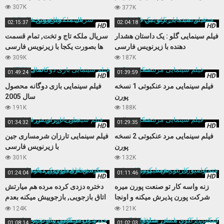
نمیکنه
307K
377K
02:15:37
02:04:18
HD
HD
فیلم سینمایی گلو : یک داستان هشدار
سریال ملکه تاج و تخت, تمام قسمت
دهنده با زیرنویس فارسی
ها بصورت یکجا با زیرنویس فارسی
309K
187K
01:49:24
01:39:59
HD
HD
فیلم سینمایی مرد عنکبوتی 1 نسخه
فیلم سینمایی بازی دوگانه محصول
پورن
سال 2005
191K
188K
01:34:32
01:29:35
HD
HD
فیلم سینمایی مرد عنکبوتی 2 نسخه
فیلم سینمایی تارزان شرمساری جین
پورن
با زیرنویس فارسی
301K
132K
01:24:04
01:11:46
HD
HD
زنه واسه کار تو صنعت پورن میره
دختره دزدی کرده مرده هم میارتش
شرکت پورن پذیرش میکنه و اونجا
اتاق بازجویی, بازجوییش میکنه بعدم
حسابی میکننش
مجبورش میکنه کوس بده
124K
121K
01:08:14
01:02:03