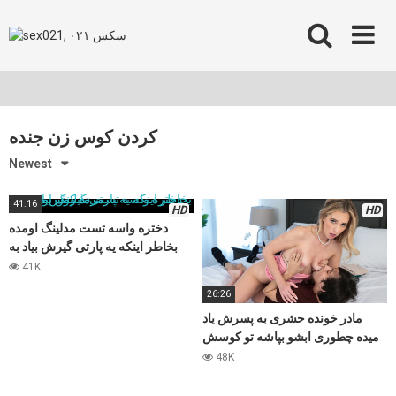
Skip
to
content
کردن کوس زن جنده
Newest
41:16
HD
HD
دختره واسه تست مدلینگ اومده
بخاطر اینکه یه پارتی گیرش بیاد به
مرده کوس میده
41K
26:26
مادر خونده حشری به پسرش یاد
میده چطوری ابشو بپاشه تو کوسش
،سکس زیبا
48K