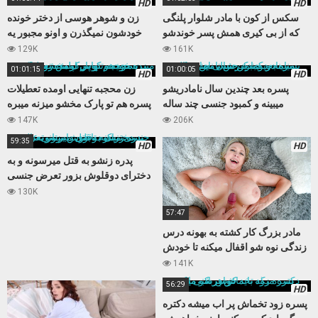
HD
HD
سکس از کون با مادر شلوار پلنگی
زن و شوهر هوسی از دختر خونده
که از بی کیری همش پسر خوندشو
خودشون نمیگذرن و اونو مجبور یه
اغوا میکنه
سکس سه نفره میکنن
129K
161K
01:01:15
01:00:05
HD
HD
پسره بعد چندین سال نامادریشو
زن محجبه تنهایی اومده تعطیلات
میبینه و کمبود جنسی چند ساله
پسره هم تو پارک مخشو میزنه میبره
نامادریو با کیرش تامین میکنه
خونه و کوس تپلش رو میکنه
147K
206K
59:35
HD
HD
پدره زنشو به قتل میرسونه و به
دخترای دوقلوش بزور تعرض جنسی
میکنه تابوی داستانی عالی
130K
57:47
مادر بزرگ کار کشته به بهونه درس
زندگی نوه شو اقفال میکنه تا خودش
بعد مدتها حالی کنه
141K
56:29
HD
پسره زود تخماش پر اب میشه دکتره