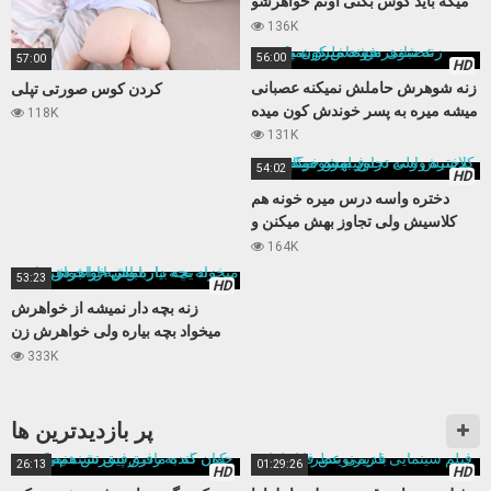
میگه باید کوس بکنی اونم خواهرشو
میکنه
136K
56:00
57:00
HD
زنه شوهرش حاملش نمیکنه عصبانی
کردن کوس صورتی تپلی
میشه میره به پسر خوندش کون میده
118K
131K
54:02
HD
دختره واسه درس میره خونه هم
کلاسیش ولی تجاوز بهش میکنن و
فیلمشو میگیرن
164K
53:23
HD
زنه بچه دار نمیشه از خواهرش
میخواد بچه بیاره ولی خواهرش زن
باباش از آب در میاد
333K
پر بازدید‌ترین ها
26:13
01:29:26
HD
HD