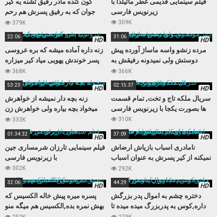
فیلم سینمایی قدیمی عطر ماتیلدا با
کون گنده مادر رفیق تشنه یه کیر
زیرنویس فارسی
جوان که به رفیق پسرش هم رحم
نمیکنه
309K
379K
22:06
31:06
HD
HD
مرده زنشو واسه ماساژ آورده پیش
زنه داره آماده میشه که بره عروسی
دوستش ولی نمیدونه رفیقش به
پسر خوندش یهویی میاد کیر میزاره
زنش چشم داره
داخلش
368K
366K
53:23
02:15:37
HD
HD
سریال ملکه تاج و تخت, تمام قسمت
زنه بچه دار نمیشه از خواهرش
ها بصورت یکجا با زیرنویس فارسی
میخواد بچه بیاره ولی خواهرش زن
باباش از آب در میاد
310K
333K
01:34:32
37:09
HD
HD
نامادری اسباب بازیاش ارضاش
فیلم سینمایی تارزان شرمساری جین
نمیکنه از کیر پسرش به عنوان اسباب
با زیرنویس فارسی
بازی جدید استفاده میکنه
302K
292K
32:06
44:29
HD
HD
دختره چشم به اموال پدر بزرگش
پسره میره پیش خاله الکسیس که
داره,کوس به پدربزرگ میده میده تا
بهش نمره بده,الکسیس هم میگه منو
اموال بنامش بزنه
بکن تا نمره بهت بدم