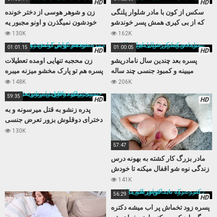
HD
HD
سکس از کون با مادر شلوار پلنگی
زن و شوهر هوسی از دختر خونده
که از بی کیری همش پسر خوندشو
خودشون نمیگذرن و اونو مجبور یه
اغوا میکنه
سکس سه نفره میکنن
130K
162K
01:01:15
01:00:05
HD
HD
پسره بعد چندین سال نامادریشو
زن محجبه تنهایی اومده تعطیلات
میبینه و کمبود جنسی چند ساله
پسره هم تو پارک مخشو میزنه میبره
نامادریو با کیرش تامین میکنه
خونه و کوس تپلش رو میکنه
148K
206K
59:35
HD
HD
پدره زنشو به قتل میرسونه و به
دخترای دوقلوش بزور تعرض جنسی
میکنه تابوی داستانی عالی
130K
57:47
مادر بزرگ کار کشته به بهونه درس
زندگی نوه شو اقفال میکنه تا خودش
بعد مدتها حالی کنه
141K
56:29
HD
پسره زود تخماش پر اب میشه دکتره