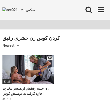
Skip
to
content
کردن کوس زن حشری رفیق
Newest
HD
33:25
زن جنده رفیقش از همسر بیغیرت
اجازه گرفته به دوستش کوس
صورتیش پاره کنه
78K