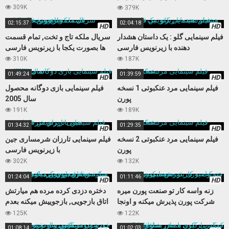
نمیکنه
309K
379K
02:15:37
02:04:18
HD
HD
فیلم سینمایی گلو : یک داستان هشدار
سریال ملکه تاج و تخت, تمام قسمت
دهنده با زیرنویس فارسی
ها بصورت یکجا با زیرنویس فارسی
310K
187K
01:49:24
01:39:59
HD
HD
فیلم سینمایی مرد عنکبوتی 1 نسخه
فیلم سینمایی بازی دوگانه محصول
پورن
سال 2005
191K
189K
01:34:32
01:29:35
HD
HD
فیلم سینمایی مرد عنکبوتی 2 نسخه
فیلم سینمایی تارزان شرمساری جین
پورن
با زیرنویس فارسی
302K
132K
01:24:04
01:11:46
HD
HD
زنه واسه کار تو صنعت پورن میره
دختره دزدی کرده مرده هم میارتش
شرکت پورن پذیرش میکنه و اونجا
اتاق بازجویی, بازجوییش میکنه بعدم
حسابی میکننش
مجبورش میکنه کوس بده
125K
122K
01:08:14
01:02:03