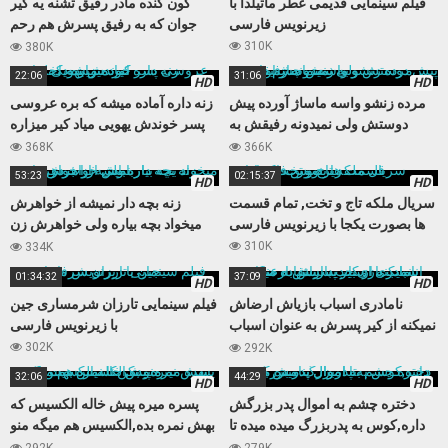
فیلم سینمایی قدیمی عطر ماتیلدا با
کون گنده مادر رفیق تشنه یه کیر
زیرنویس فارسی
جوان که به رفیق پسرش هم رحم
نمیکنه
310K
380K
22:06
31:06
HD
HD
مرده زنشو واسه ماساژ آورده پیش
زنه داره آماده میشه که بره عروسی
دوستش ولی نمیدونه رفیقش به
پسر خوندش یهویی میاد کیر میزاره
زنش چشم داره
داخلش
368K
366K
53:23
02:15:37
HD
HD
سریال ملکه تاج و تخت, تمام قسمت
زنه بچه دار نمیشه از خواهرش
ها بصورت یکجا با زیرنویس فارسی
میخواد بچه بیاره ولی خواهرش زن
باباش از آب در میاد
310K
334K
01:34:32
37:09
HD
HD
نامادری اسباب بازیاش ارضاش
فیلم سینمایی تارزان شرمساری جین
نمیکنه از کیر پسرش به عنوان اسباب
با زیرنویس فارسی
بازی جدید استفاده میکنه
302K
292K
32:06
44:29
HD
HD
دختره چشم به اموال پدر بزرگش
پسره میره پیش خاله الکسیس که
داره,کوس به پدربزرگ میده میده تا
بهش نمره بده,الکسیس هم میگه منو
اموال بنامش بزنه
بکن تا نمره بهت بدم