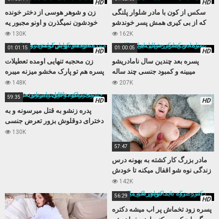
HD
HD
سکس از کون با مادر شلوار پلنگی
زن و شوهر هوسی از دختر خونده
که از بی کیری همش پسر خوندشو
خودشون نمیگذرن و اونو مجبور یه
اغوا میکنه
سکس سه نفره میکنن
130K
162K
01:01:15
01:00:05
HD
HD
پسره بعد چندین سال نامادریشو
زن محجبه تنهایی اومده تعطیلات
میبینه و کمبود جنسی چند ساله
پسره هم تو پارک مخشو میزنه میبره
نامادریو با کیرش تامین میکنه
خونه و کوس تپلش رو میکنه
148K
207K
59:35
HD
HD
پدره زنشو به قتل میرسونه و به
دخترای دوقلوش بزور تعرض جنسی
میکنه تابوی داستانی عالی
130K
57:47
مادر بزرگ کار کشته به بهونه درس
زندگی نوه شو اقفال میکنه تا خودش
بعد مدتها حالی کنه
142K
56:29
HD
پسره زود تخماش پر اب میشه دکتره