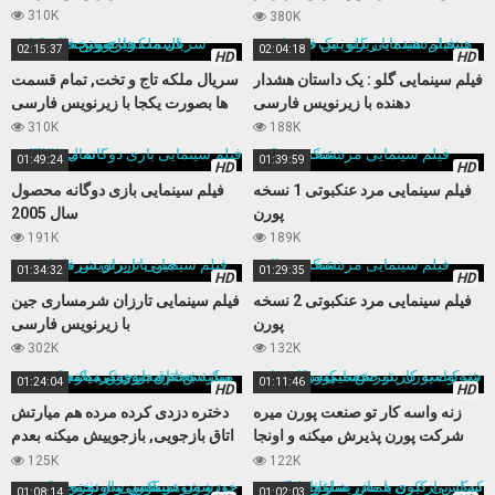
نمیکنه
310K
380K
02:15:37
02:04:18
HD
HD
فیلم سینمایی گلو : یک داستان هشدار
سریال ملکه تاج و تخت, تمام قسمت
دهنده با زیرنویس فارسی
ها بصورت یکجا با زیرنویس فارسی
310K
188K
01:49:24
01:39:59
HD
HD
فیلم سینمایی مرد عنکبوتی 1 نسخه
فیلم سینمایی بازی دوگانه محصول
پورن
سال 2005
191K
189K
01:34:32
01:29:35
HD
HD
فیلم سینمایی مرد عنکبوتی 2 نسخه
فیلم سینمایی تارزان شرمساری جین
پورن
با زیرنویس فارسی
302K
132K
01:24:04
01:11:46
HD
HD
زنه واسه کار تو صنعت پورن میره
دختره دزدی کرده مرده هم میارتش
شرکت پورن پذیرش میکنه و اونجا
اتاق بازجویی, بازجوییش میکنه بعدم
حسابی میکننش
مجبورش میکنه کوس بده
125K
122K
01:08:14
01:02:03