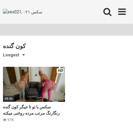
Skip
to
content
کون گنده
Longest
HD
48:06
سکس با تو تا جیگر کون گنده
رنگارنگ مرتب مرده روغنی میکنه
کونو بعد جفتشون و میگاد
97K