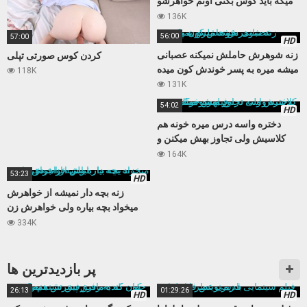
میگه باید کوس بکنی اونم خواهرشو
میکنه
136K
56:00
57:00
HD
زنه شوهرش حاملش نمیکنه عصبانی
کردن کوس صورتی تپلی
میشه میره به پسر خوندش کون میده
118K
131K
54:02
HD
دختره واسه درس میره خونه هم
کلاسیش ولی تجاوز بهش میکنن و
فیلمشو میگیرن
164K
53:23
HD
زنه بچه دار نمیشه از خواهرش
میخواد بچه بیاره ولی خواهرش زن
باباش از آب در میاد
334K
پر بازدید‌ترین ها
26:13
01:29:26
HD
HD